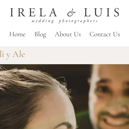
Home
Blog
About Us
Contact Us
li y Ale